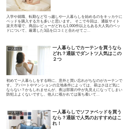
入学や就職、転勤など引っ越しや一人暮らしを始めるのをキッカケに
ベッドを購入する方も多いと思います。 そこで今回は、通販サイト
楽天市場で、商品レビューがどれも1,000件以上もある大人気のベッ
ドについて、厳選した3品を口コミと合わせてご...
一人暮らしでカーテンを買うなら
一人暮らし
どれ？通販でダントツ人気はこの
２つ
初めて一人暮らしをする時に、意外と買い忘れがちなのがカーテンで
す。 アパートやマンションの立地条件によっては、昼はさほど気に
ならない？かもしれませんが、夜は部屋の中が丸見えになってしまい
防犯上よくないですし、他人に覗かれては落ち着いて...
一人暮らしでソファベッドを買う
一人暮らし
なら？通販で人気のおすすめはこ
れ！