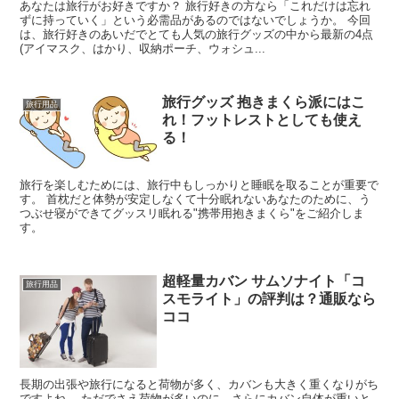
あなたは旅行がお好きですか？ 旅行好きの方なら「これだけは忘れ
ずに持っていく」という必需品があるのではないでしょうか。 今回
は、旅行好きのあいだでとても人気の旅行グッズの中から最新の4点
(アイマスク、はかり、収納ポーチ、ウォシュ...
旅行グッズ 抱きまくら派にはこ
旅行用品
れ！フットレストとしても使え
る！
旅行を楽しむためには、旅行中もしっかりと睡眠を取ることが重要で
す。 首枕だと体勢が安定しなくて十分眠れないあなたのために、う
つぶせ寝ができてグッスリ眠れる"携帯用抱きまくら"をご紹介しま
す。
超軽量カバン サムソナイト「コ
旅行用品
スモライト」の評判は？通販なら
ココ
長期の出張や旅行になると荷物が多く、カバンも大きく重くなりがち
ですよね。 ただでさえ荷物が多いのに、さらにカバン自体が重いと