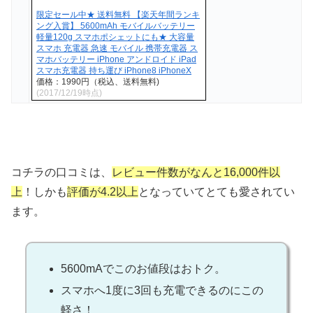
限定セール中★ 送料無料 【楽天年間ランキ
ング入賞】 5600mAh モバイルバッテリー
軽量120g スマホポシェットにも★ 大容量
スマホ 充電器 急速 モバイル 携帯充電器 ス
マホバッテリー iPhone アンドロイド iPad
スマホ充電器 持ち運び iPhone8 iPhoneX
価格：1990円（税込、送料無料)
(2017/12/19時点)
コチラの口コミは、
レビュー件数がなんと16,000件以
上
！しかも
評価が4.2以上
となっていてとても愛されてい
ます。
5600mAでこのお値段はおトク。
スマホへ1度に3回も充電できるのにこの
軽さ！