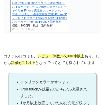
軽量 小型 2600mAh スマホ 充電器 携帯 モ
バイルバッテリー スマホポシェットにもピ
ッタリ★ iPhone 充電器 スマートフォン ス
マホ バッテリー 携帯充電器 充電 iPhone ア
ンドロイド スマホ充電器 持ち運び iPhone7
バッテリー iPhone8 iPhoneX 送料無料
価格：1000円（税込、送料無料)
(2017/12/19時点)
コチラの口コミも、
レビュー件数が5,000件以上
あり、し
かも
評価が4.1以上
となっていてとても愛されています。
メタリックカラーがオシャレ。
iPod touchが残量20%からフル充電され
ました。
1か月以上放置していたのに充電が残って