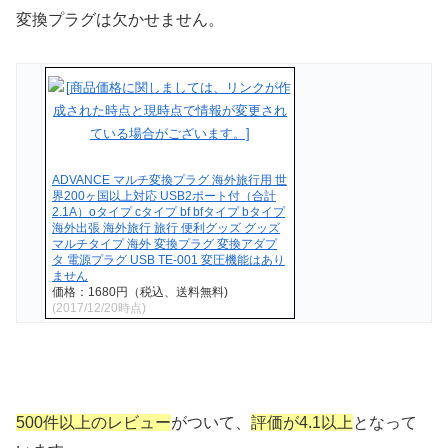
変換プラグは欠かせません。
ADVANCE マルチ変換プラグ 海外旅行用 世
界200ヶ国以上対応 USB2ポート付（合計
2.1A）oタイプ cタイプ bf bfタイプ bタイプ
海外出張 海外旅行 旅行 便利グッズ グッズ
マルチタイプ 海外 変換プラグ 変換アダプ
タ 電源プラグ USB TE-001 変圧機能はあり
ません
価格：1680円（税込、送料無料)
(2017/12/20時点)
500件以上のレビュー
がついて、
評価が4.1以上
となって