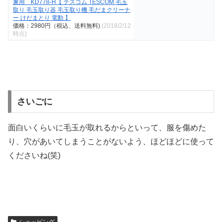
兼用 KD778-H【 テスコム TESCOM 毛玉
取り 毛玉取り器 毛玉取り機 毛だまクリーナ
ー けだまとり 電動 】
価格：2980円（税込、送料無料)
(2018/2/12
時点)
さいごに
面白いくらいに毛玉が取れるからといって、服を傷めた
り、穴があいてしまうことがないよう、ほどほどに使って
くださいね(笑)
ショッピング